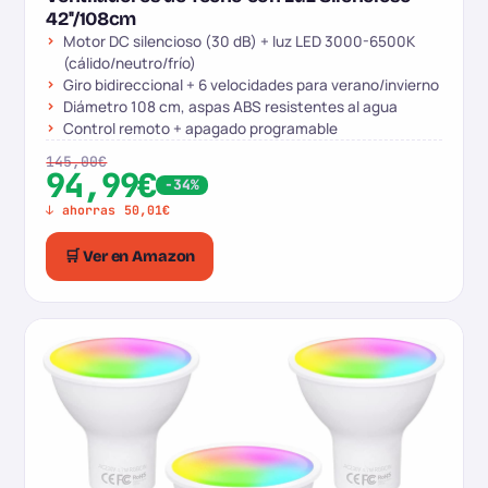
42''/108cm
Motor DC silencioso (30 dB) + luz LED 3000-6500K
(cálido/neutro/frío)
Giro bidireccional + 6 velocidades para verano/invierno
Diámetro 108 cm, aspas ABS resistentes al agua
Control remoto + apagado programable
145,00€
94,99€
-34%
↓ ahorras 50,01€
🛒 Ver en Amazon