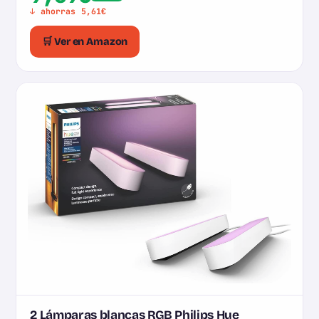
↓ ahorras 5,61€
🛒 Ver en Amazon
2 Lámparas blancas RGB Philips Hue