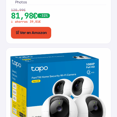
Photos
120,99€
81,98€
-32%
↓ ahorras 39,01€
🛒 Ver en Amazon