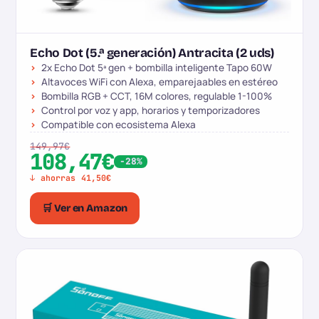
Echo Dot (5.ª generación) Antracita (2 uds)
2x Echo Dot 5ª gen + bombilla inteligente Tapo 60W
Altavoces WiFi con Alexa, emparejaables en estéreo
Bombilla RGB + CCT, 16M colores, regulable 1-100%
Control por voz y app, horarios y temporizadores
Compatible con ecosistema Alexa
149,97€
108,47€
-28%
↓ ahorras 41,50€
🛒 Ver en Amazon