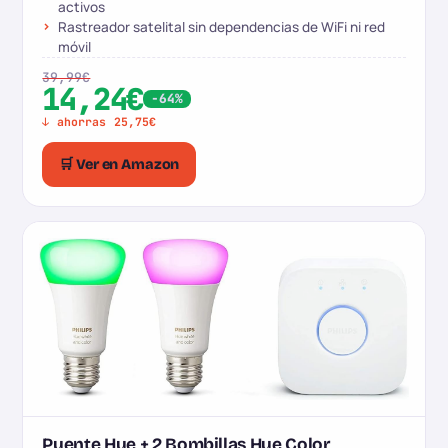
activos
Rastreador satelital sin dependencias de WiFi ni red
móvil
39,99€
14,24€
-64%
↓ ahorras 25,75€
🛒 Ver en Amazon
Puente Hue + 2 Bombillas Hue Color