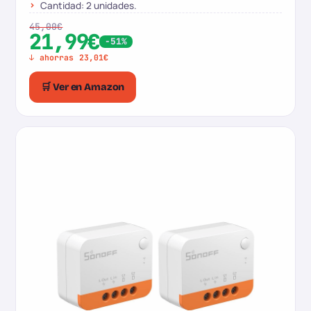
Cantidad: 2 unidades.
45,00€
21,99€
-51%
↓ ahorras 23,01€
🛒 Ver en Amazon