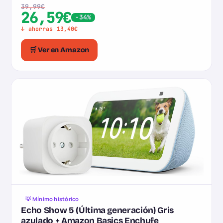
39,99€
26,59€
-34%
↓ ahorras 13,40€
🛒 Ver en Amazon
💡 Mínimo histórico
Echo Show 5 (Última generación) Gris
azulado + Amazon Basics Enchufe