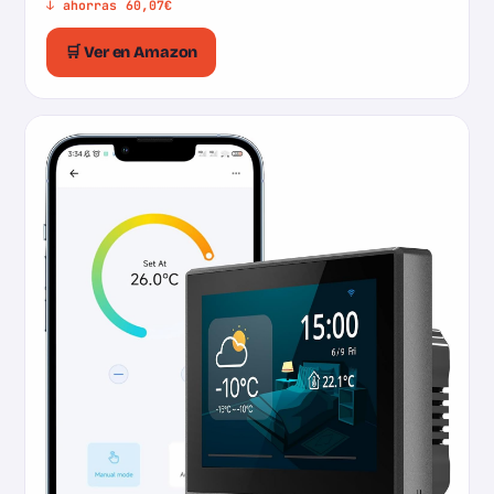
↓ ahorras 60,07€
🛒 Ver en Amazon