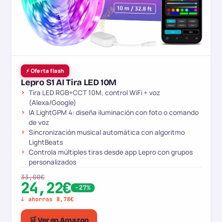
⚡ Oferta flash
Lepro S1 AI Tira LED 10M
Tira LED RGB+CCT 10M, control WiFi + voz
(Alexa/Google)
IA LightGPM 4: diseña iluminación con foto o comando
de voz
Sincronización musical automática con algoritmo
LightBeats
Controla múltiples tiras desde app Lepro con grupos
personalizados
33,00€
24,22€
-27%
↓ ahorras 8,78€
🛒 Ver en Amazon