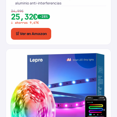
aluminio anti-interferencias
34,99€
25,32€
-28%
↓ ahorras 9,67€
🛒 Ver en Amazon