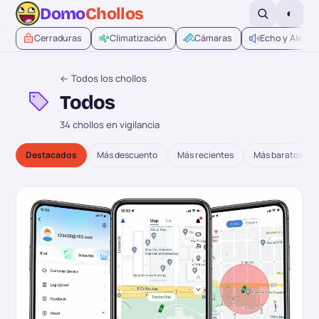
Domo
Chollos
◐
Cerraduras
Climatización
Cámaras
Echo y Alexa
← Todos los chollos
Todos
34 chollos en vigilancia
Destacados
Más descuento
Más recientes
Más baratos