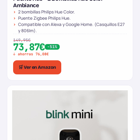
Ambiance
2 bombillas Philips Hue Color.
Puente Zigbee Philips Hue.
Compatible con Alexa y Google Home. (Casquillos E27
y 806lm).
149,95€
73,87€
-51%
↓ ahorras 76,08€
🛒 Ver en Amazon