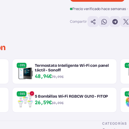
Precio verificado hace semanas · 
Compartir
ón
Termostato Inteligente Wi-Fi con panel
-39%
-
táctil - Sonoff
48,94€
79,99€
⚡
-34%
-
5 Bombillas Wi-Fi RGBCW GU10 - FITOP
26,59€
39,99€
CATEGORÍAS