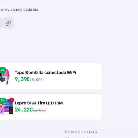
lo revisamos cada día
37%
Tapo Bombilla conectada WiFi
9,39€
15,00€
⚡
27%
Lepro S1 AI Tira LED 10M
24,22€
33,00€
DOMOCHOLLOS