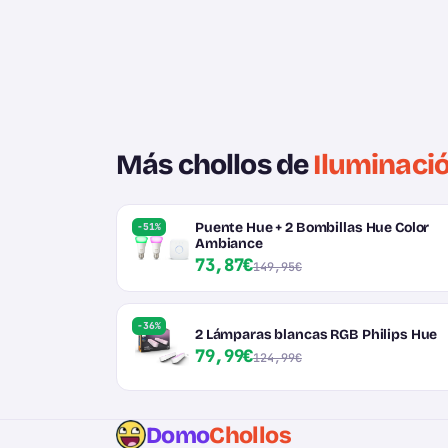
Más chollos de
Iluminaci
Puente Hue + 2 Bombillas Hue Color
-51%
Ambiance
73,87€
149,95€
-36%
2 Lámparas blancas RGB Philips Hue
79,99€
124,99€
Domo
Chollos