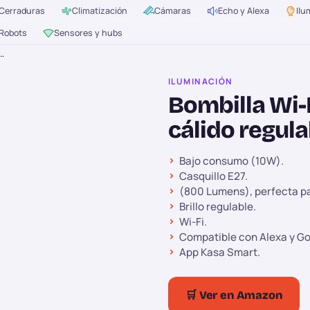
Cerraduras
Climatización
Cámaras
Echo y Alexa
Ilu
Robots
Sensores y hubs
r…
ILUMINACIÓN
Bombilla Wi-
cálido regula
Bajo consumo (10W).
Casquillo E27.
(800 Lumens), perfecta pa
Brillo regulable.
Wi-Fi.
Compatible con Alexa y Go
App Kasa Smart.
🛒 Ver en Amazon